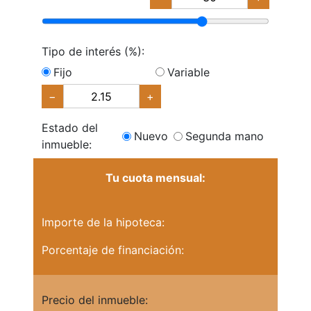
Tipo de interés (%):
Fijo
Variable
−
+
Estado del
Nuevo
Segunda mano
inmueble:
Tu cuota mensual:
Importe de la hipoteca:
Porcentaje de financiación:
Precio del inmueble: