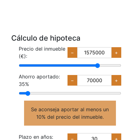
Cálculo de hipoteca
Precio del inmueble
−
+
(€):
Ahorro aportado:
−
+
35%
Se aconseja aportar al menos un
10% del precio del inmueble.
Plazo en años:
−
+