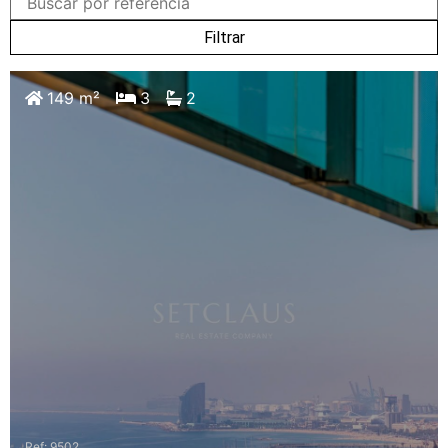
Filtrar
149 m²
3
2
Ref: 9502