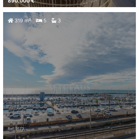
890.000 €
319 m²
5
3
Ref: 9173