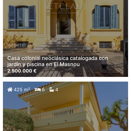
Ref: 9433
Casa colonial neoclásica catalogada con
jardín y piscina en El Masnou
2.500.000 €
425 m²
6
4