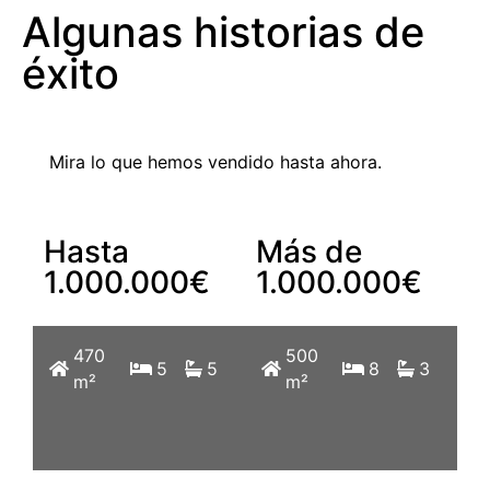
Algunas historias de
éxito
Mira lo que hemos vendido hasta ahora.
Hasta
Más de
1.000.000€
1.000.000€
470
121
500
5
5
4
8
2
3
m²
m²
m²