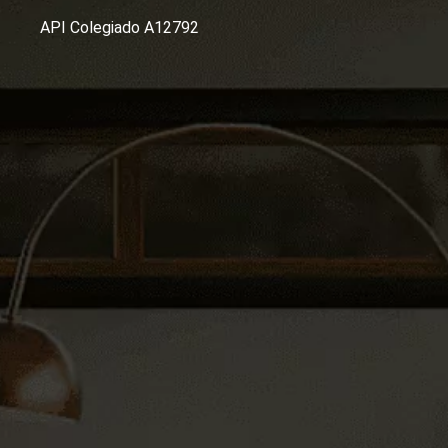
API Colegiado A12792