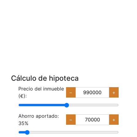
Cálculo de hipoteca
Precio del inmueble
−
+
(€):
Ahorro aportado:
−
+
35%