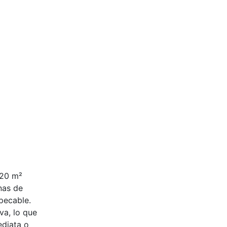
120 m²
rnas de
pecable.
va, lo que
ediata o