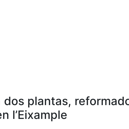
VENDER
COMP
n dos plantas, reformad
en l’Eixample