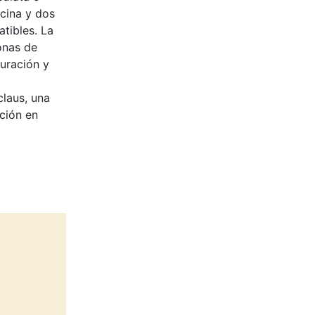
cina y dos
tibles. La
onas de
auración y
claus, una
ución en