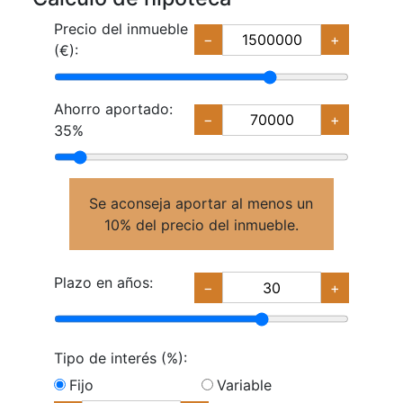
Precio del inmueble
−
+
(€):
Ahorro aportado:
−
+
35%
Se aconseja aportar al menos un
10% del precio del inmueble.
Plazo en años:
−
+
Tipo de interés (%):
Fijo
Variable