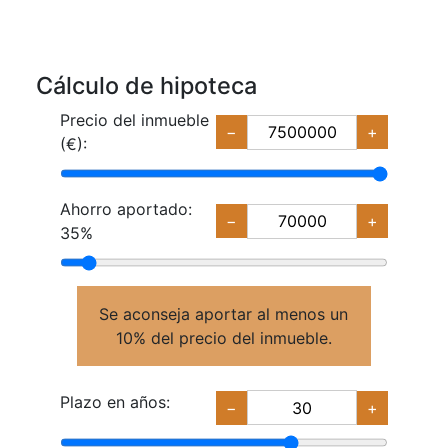
Cálculo de hipoteca
Precio del inmueble
−
+
(€):
Ahorro aportado:
−
+
35%
Se aconseja aportar al menos un
10% del precio del inmueble.
Plazo en años:
−
+