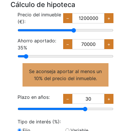
Cálculo de hipoteca
Precio del inmueble
−
+
(€):
Ahorro aportado:
−
+
35%
Se aconseja aportar al menos un
10% del precio del inmueble.
Plazo en años:
−
+
Tipo de interés (%):
Fijo
Variable