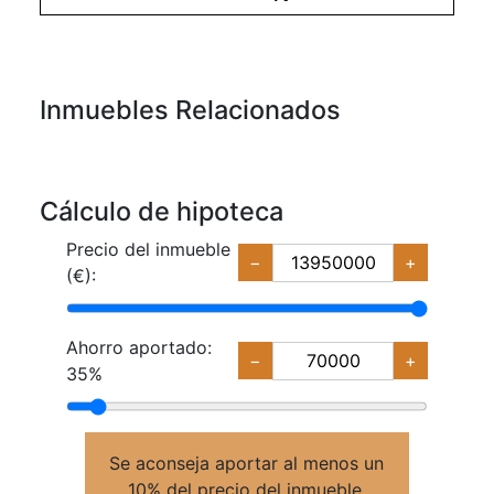
Inmuebles Relacionados
Cálculo de hipoteca
Precio del inmueble
−
+
(€):
Ahorro aportado:
−
+
35%
Se aconseja aportar al menos un
10% del precio del inmueble.