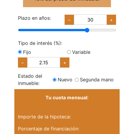
Plazo en años:
−
+
Tipo de interés (%):
Fijo
Variable
−
+
Estado del
Nuevo
Segunda mano
inmueble:
Tu cuota mensual:
Importe de la hipoteca:
Porcentaje de financiación: