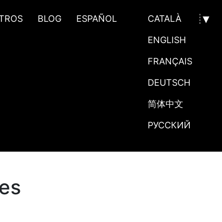
TROS
BLOG
ESPAÑOL
CATALÀ
ENGLISH
FRANÇAIS
DEUTSCH
简体中文
РУССКИЙ
les