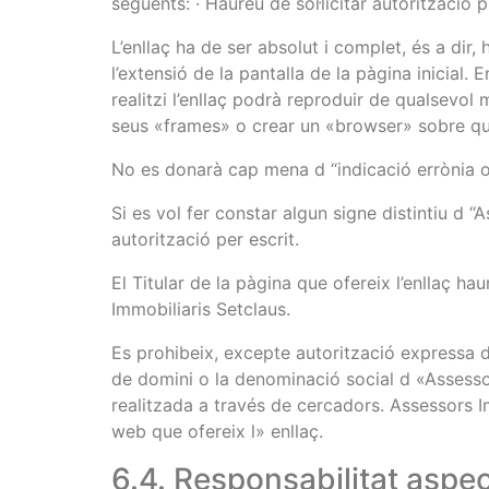
següents: · Haureu de sol·licitar autorització
L’enllaç ha de ser absolut i complet, és a dir,
l’extensió de la pantalla de la pàgina inicial.
realitzi l’enllaç podrà reproduir de qualsevol
seus «frames» o crear un «browser» sobre qu
No es donarà cap mena d “indicació errònia o
Si es vol fer constar algun signe distintiu d
autorització per escrit.
El Titular de la pàgina que ofereix l’enllaç h
Immobiliaris Setclaus.
Es prohibeix, excepte autorització expressa d
de domini o la denominació social d «Assesso
realitzada a través de cercadors. Assessors I
web que ofereix l» enllaç.
6.4. Responsabilitat aspec