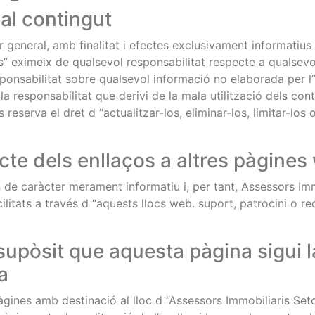
 al contingut
 general, amb finalitat i efectes exclusivament informatius d
s” eximeix de qualsevol responsabilitat respecte a qualsevol
esponsabilitat sobre qualsevol informació no elaborada per
la responsabilitat que derivi de la mala utilització dels con
 reserva el dret d “actualitzar-los, eliminar-los, limitar-lo
cte dels enllaços a altres pàgines
 de caràcter merament informatiu i, per tant, Assessors Imm
cilitats a través d “aquests llocs web. suport, patrocini o 
supòsit que aquesta pàgina sigui l
a
pàgines amb destinació al lloc d “Assessors Immobiliaris Setc