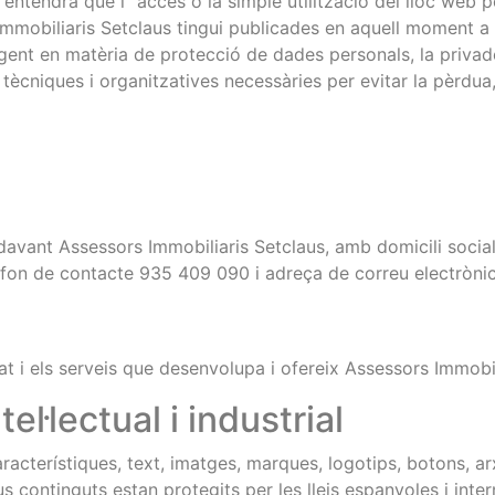
entendrà que l “accés o la simple utilització del lloc web pe
mmobiliaris Setclaus tingui publicades en aquell moment a 
igent en matèria de protecció de dades personals, la privades
cniques i organitzatives necessàries per evitar la pèrdua, el
davant Assessors Immobiliaris Setclaus, amb domicili social 
èfon de contacte 935 409 090 i adreça de correu electrònic
itat i els serveis que desenvolupa i ofereix Assessors Immobil
el·lectual i industrial
aracterístiques, text, imatges, marques, logotips, botons, ar
us continguts estan protegits per les lleis espanyoles i intern