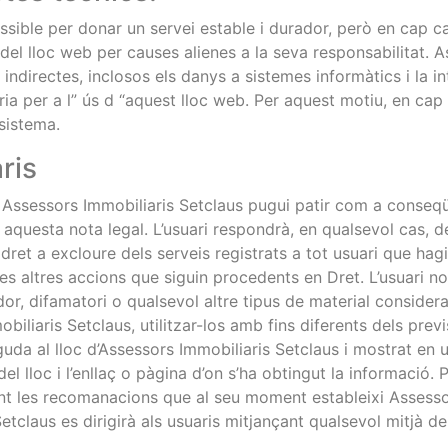
ssible per donar un servei estable i durador, però en cap ca
t del lloc web per causes alienes a la seva responsabilitat. 
indirectes, inclosos els danys a sistemes informàtics i la in
ria per a l” ús d “aquest lloc web. Per aquest motiu, en cap
sistema.
ris
e Assessors Immobiliaris Setclaus pugui patir com a conseqü
questa nota legal. L’usuari respondrà, en qualsevol cas, de 
ret a excloure dels serveis registrats a tot usuari que hagi 
 les altres accions que siguin procedents en Dret. L’usuari n
dor, difamatori o qualsevol altre tipus de material conside
biliaris Setclaus, utilitzar-los amb fins diferents dels prev
uda al lloc d’Assessors Immobiliaris Setclaus i mostrat en 
l lloc i l’enllaç o pàgina d’on s’ha obtingut la informació. P
 les recomanacions que al seu moment estableixi Assessors 
etclaus es dirigirà als usuaris mitjançant qualsevol mitjà d