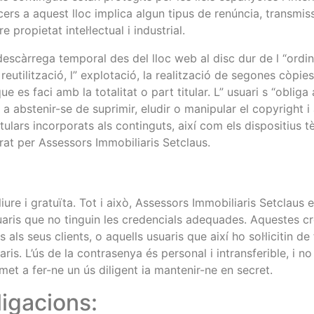
cers a aquest lloc implica algun tipus de renúncia, transmiss
 propietat intel·lectual i industrial.
escàrrega temporal des del lloc web al disc dur de l “ordina
la reutilització, l” explotació, la realització de segones còpie
e es faci amb la totalitat o part titular. L” usuari s “obliga 
t a abstenir-se de suprimir, eludir o manipular el copyright i
itulars incorporats als continguts, així com els dispositius
rat per Assessors Immobiliaris Setclaus.
iure i gratuïta. Tot i això, Assessors Immobiliaris Setclaus e
aris que no tinguin les credencials adequades. Aquestes cr
 als seus clients, o aquells usuaris que així ho sol·licitin d
is. L’ús de la contrasenya és personal i intransferible, i no
met a fer-ne un ús diligent ia mantenir-ne en secret.
ligacions: