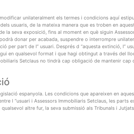
modificar unilateralment els termes i condicions aquí estip
 dels usuaris, de la mateixa manera que es troben en aquest
 de la seva exposició, fins al moment en què siguin Assesso
podrà donar per acabada, suspendre o interrompre unilatera
ació per part de l” usuari. Després d “aquesta extinció, l” u
gui en qualsevol format i que hagi obtingut a través del ll
mobiliaris Setclaus no tindrà cap obligació de mantenir cap
ció
gislació espanyola. Les condicions que apareixen en aquest
entre l “usuari i Assessors Immobiliaris Setclaus, les parts
ualsevol altre fur, la seva submissió als Tribunals i Jutjats