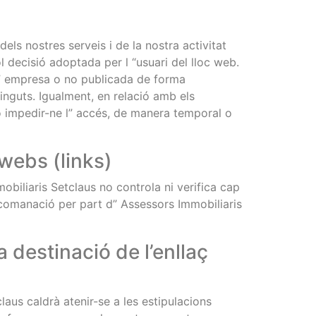
els nostres serveis i de la nostra activitat
 decisió adoptada per l “usuari del lloc web.
 l” empresa o no publicada de forma
tinguts. Igualment, en relació amb els
s o impedir-ne l” accés, de manera temporal o
 webs (links)
obiliaris Setclaus no controla ni verifica cap
recomanació per part d” Assessors Immobiliaris
a destinació de l’enllaç
laus caldrà atenir-se a les estipulacions