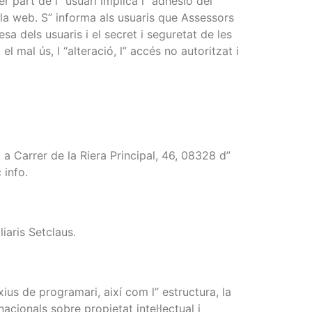
r part de l” usuari implica l “adhesió del
la web. S” informa als usuaris que Assessors
a dels usuaris i el secret i seguretat de les
 mal ús, l “alteració, l” accés no autoritzat i
a Carrer de la Riera Principal, 46, 08328 d”
 info.
iaris Setclaus.
xius de programari, així com l” estructura, la
acionals sobre propietat intel·lectual i