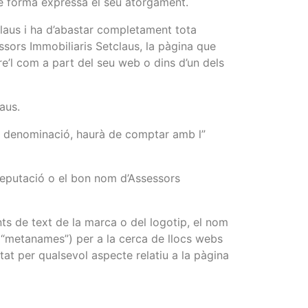
 de forma expressa el seu atorgament.
tclaus i ha d’abastar completament tota
essors Immobiliaris Setclaus, la pàgina que
re’l com a part del seu web o dins d’un dels
aus.
s i denominació, haurà de comptar amb l”
 reputació o el bon nom d’Assessors
ts de text de la marca o del logotip, el nom
 “metanames”) per a la cerca de llocs webs
at per qualsevol aspecte relatiu a la pàgina