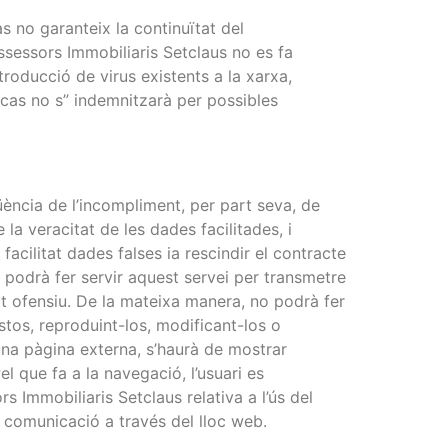
s no garanteix la continuïtat del
Assessors Immobiliaris Setclaus no es fa
troducció de virus existents a la xarxa,
 cas no s” indemnitzarà per possibles
ència de l’incompliment, per part seva, de
la veracitat de les dades facilitades, i
facilitat dades falses ia rescindir el contracte
o podrà fer servir aquest servei per transmetre
rat ofensiu. De la mateixa manera, no podrà fer
istos, reproduint-los, modificant-los o
una pàgina externa, s’haurà de mostrar
el que fa a la navegació, l’usuari es
Immobiliaris Setclaus relativa a l’ús del
e comunicació a través del lloc web.