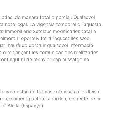
ulades, de manera total o parcial. Qualsevol
a nota legal. La vigència temporal d “aquesta
rs Immobiliaris Setclaus modificades total o
lment l” operativitat d “aquest lloc web,
suari haurà de destruir qualsevol informació
oc o mitjançant les comunicacions realitzades
 contingut ni de reenviar cap missatge no
a web estan en tot cas sotmeses a les lleis i
 expressament pacten i acorden, respecte de la
 d” Alella (Espanya).