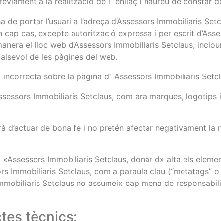
 prèviament a la realització de l” enllaç i haureu de constar
 ha de portar l’usuari a l’adreça d’Assessors Immobiliaris Se
 En cap cas, excepte autorització expressa i per escrit d’Ass
 manera el lloc web d’Assessors Immobiliaris Setclaus, inclou
alsevol de les pàgines del web.
 incorrecta sobre la pàgina d” Assessors Immobiliaris Setcl
 “Assessors Immobiliaris Setclaus, com ara marques, logotip
aurà d’actuar de bona fe i no pretén afectar negativament la
 «Assessors Immobiliaris Setclaus, donar d» alta els elemen
rs Immobiliaris Setclaus, com a paraula clau (“metatags” o
mmobiliaris Setclaus no assumeix cap mena de responsabilit
tes tècnics: