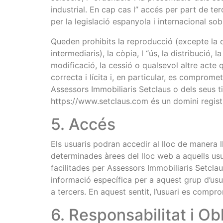
industrial. En cap cas l” accés per part de ter
per la legislació espanyola i internacional sobre
Queden prohibits la reproducció (excepte la d
intermediaris), la còpia, l “ús, la distribució, 
modificació, la cessió o qualsevol altre acte qu
correcta i lícita i, en particular, es comprome
Assessors Immobiliaris Setclaus o dels seus t
https://www.setclaus.com és un domini regist
5. Accés
Els usuaris podran accedir al lloc de manera ll
determinades àrees del lloc web a aquells usu
facilitades per Assessors Immobiliaris Setclaus
informació específica per a aquest grup d’usuar
a tercers. En aquest sentit, l’usuari es compro
6. Responsabilitat i Ob