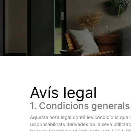
Avís legal
1. Condicions generals
Aquesta nota legal conté les condicions que re
responsabilitats derivades de la seva utilitzac