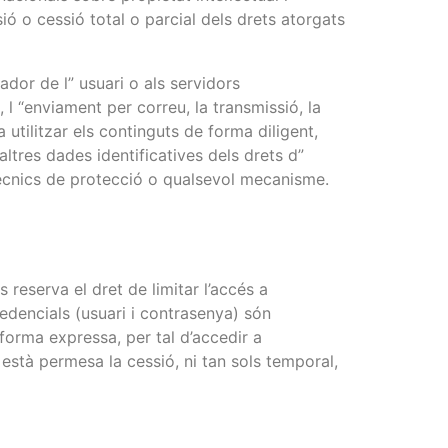
ió o cessió total o parcial dels drets atorgats
dor de l” usuari o als servidors
s, l “enviament per correu, la transmissió, la
a utilitzar els continguts de forma diligent,
 altres dades identificatives dels drets d”
 tècnics de protecció o qualsevol mecanisme.
s reserva el dret de limitar l’accés a
edencials (usuari i contrasenya) són
e forma expressa, per tal d’accedir a
 està permesa la cessió, ni tan sols temporal,