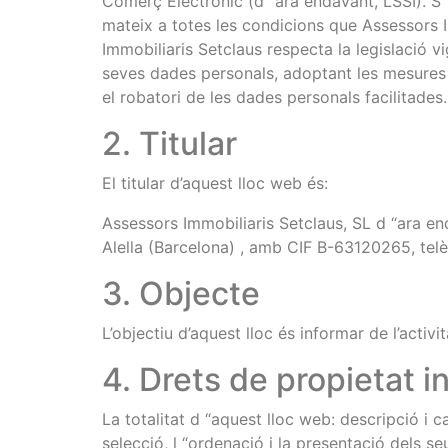
Comerç Electrònic (d “ara endavant, LSSI). S” 
mateix a totes les condicions que Assessors I
Immobiliaris Setclaus respecta la legislació v
seves dades personals, adoptant les mesures tè
el robatori de les dades personals facilitades.
2. Titular
El titular d’aquest lloc web és:
Assessors Immobiliaris Setclaus, SL d “ara en
Alella (Barcelona) , amb CIF B-63120265, tel
3. Objecte
L’objectiu d’aquest lloc és informar de l’activ
4. Drets de propietat int
La totalitat d “aquest lloc web: descripció i c
selecció, l “ordenació i la presentació dels se