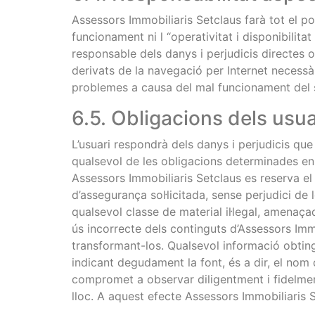
Assessors Immobiliaris Setclaus farà tot el po
funcionament ni l “operativitat i disponibilita
responsable dels danys i perjudicis directes o 
derivats de la navegació per Internet necessà
problemes a causa del mal funcionament del 
6.5. Obligacions dels usua
L’usuari respondrà dels danys i perjudicis qu
qualsevol de les obligacions determinades en a
Assessors Immobiliaris Setclaus es reserva el d
d’assegurança sol·licitada, sense perjudici de
qualsevol classe de material il·legal, amenaça
ús incorrecte dels continguts d’Assessors Immo
transformant-los. Qualsevol informació obting
indicant degudament la font, és a dir, el nom de
compromet a observar diligentment i fidelment
lloc. A aquest efecte Assessors Immobiliaris S