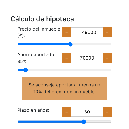
Cálculo de hipoteca
Precio del inmueble
−
+
(€):
Ahorro aportado:
−
+
35%
Se aconseja aportar al menos un
10% del precio del inmueble.
Plazo en años:
−
+