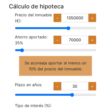
Cálculo de hipoteca
Precio del inmueble
−
+
(€):
Ahorro aportado:
−
+
35%
Se aconseja aportar al menos un
10% del precio del inmueble.
Plazo en años:
−
+
Tipo de interés (%):