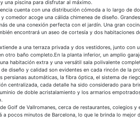
 una piscina para disfrutar al máximo.
dencia cuenta con una distribución cómoda a lo largo de d
tar y comedor acoge una cálida chimenea de diseño. Grandes
más de una conexión perfecta con el jardín. Una gran cocina
ambién encontrará un aseo de cortesía y dos habitaciones d
xtiende a una terraza privada y dos vestidores, junto con 
otro baño completo.En la planta inferior, un amplio gara
na habitación extra y una versátil sala polivalente comple
 de diseño y calidad son evidentes en cada rincón de la pr
s persianas automáticas, la fibra óptica, el sistema de rieg
ción centralizada, cada detalle ha sido considerado para br
aluminio de doble acristalamiento y los armarios empotrado
o.
 de Golf de Vallromanes, cerca de restaurantes, colegios y 
á a pocos minutos de Barcelona, lo que le brinda lo mejor