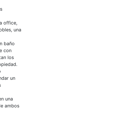
os
 office,
obles, una
un baño
je con
tan los
opiedad.
o
indar un
s
en una
 de ambos