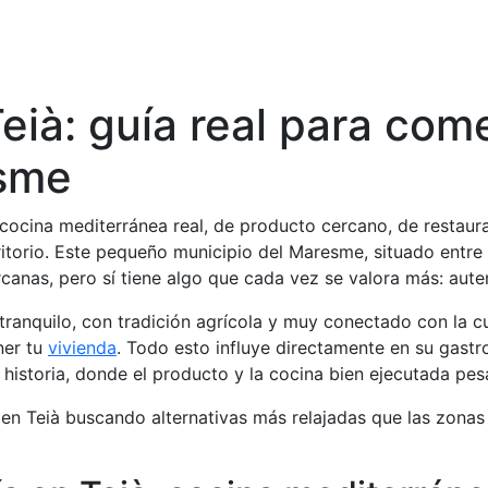
VENDER
COMPRAR
FINA
ià: guía real para come
esme
cocina mediterránea real, de producto cercano, de restaur
itorio. Este pequeño municipio del Maresme, situado entre e
anas, pero sí tiene algo que cada vez se valora más: auten
 tranquilo, con tradición agrícola y muy conectado con la cu
ner tu
vivienda
. Todo esto influye directamente en su gast
historia, donde el producto y la cocina bien ejecutada pe
en Teià buscando alternativas más relajadas que las zonas