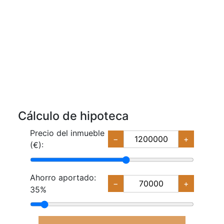
Cálculo de hipoteca
Precio del inmueble
−
+
(€):
Ahorro aportado:
−
+
35%