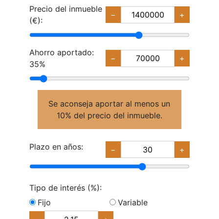
Precio del inmueble
−
+
(€):
Ahorro aportado:
−
+
35%
Se aconseja aportar al menos un
10% del precio del inmueble.
Plazo en años:
−
+
Tipo de interés (%):
Fijo
Variable